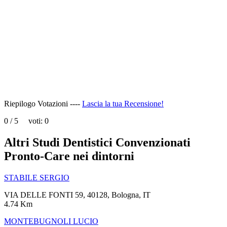
page
can't
load
Google
Maps
correctly.
Do you
OK
own this
website?
Riepilogo Votazioni ----
Lascia la tua Recensione!
0
/
5
voti:
0
Altri Studi Dentistici Convenzionati
Pronto-Care nei dintorni
STABILE SERGIO
VIA DELLE FONTI 59, 40128, Bologna, IT
4.74 Km
MONTEBUGNOLI LUCIO