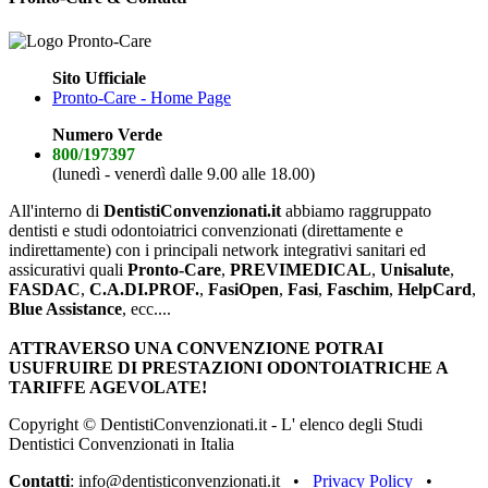
Sito Ufficiale
Pronto-Care - Home Page
Numero Verde
800/197397
(lunedì - venerdì dalle 9.00 alle 18.00)
All'interno di
DentistiConvenzionati.it
abbiamo raggruppato
dentisti e studi odontoiatrici convenzionati (direttamente e
indirettamente) con i principali network integrativi sanitari ed
assicurativi quali
Pronto-Care
,
PREVIMEDICAL
,
Unisalute
,
FASDAC
,
C.A.DI.PROF.
,
FasiOpen
,
Fasi
,
Faschim
,
HelpCard
,
Blue Assistance
, ecc....
ATTRAVERSO UNA CONVENZIONE POTRAI
USUFRUIRE DI PRESTAZIONI ODONTOIATRICHE A
TARIFFE AGEVOLATE!
Copyright © DentistiConvenzionati.it - L' elenco degli Studi
Dentistici Convenzionati in Italia
Contatti
: info@dentisticonvenzionati.it •
Privacy Policy
•