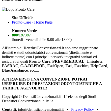
Sito Ufficiale
Pronto-Care - Home Page
Numero Verde
800/197397
(lunedì - venerdì dalle 9.00 alle 18.00)
All'interno di
DentistiConvenzionati.it
abbiamo raggruppato
dentisti e studi odontoiatrici convenzionati (direttamente e
indirettamente) con i principali network integrativi sanitari ed
assicurativi quali
Pronto-Care
,
PREVIMEDICAL
,
Unisalute
,
FASDAC
,
C.A.DI.PROF.
,
FasiOpen
,
Fasi
,
Faschim
,
HelpCard
,
Blue Assistance
, ecc....
ATTRAVERSO UNA CONVENZIONE POTRAI
USUFRUIRE DI PRESTAZIONI ODONTOIATRICHE A
TARIFFE AGEVOLATE!
Copyright © DentistiConvenzionati.it - L' elenco degli Studi
Dentistici Convenzionati in Italia
Contatti
: info@dentisticonvenzionati.it •
Privacy Policy
•