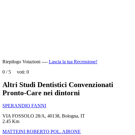
page
can't
load
Google
Maps
correctly.
Do you
OK
own this
website?
Riepilogo Votazioni ----
Lascia la tua Recensione!
0
/
5
voti:
0
Altri Studi Dentistici Convenzionati
Pronto-Care nei dintorni
SPERANDIO FANNI
VIA FOSSOLO 28/A, 40138, Bologna, IT
2.45 Km
MATTEINI ROBERTO POL. AIRONE