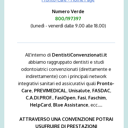
Numero Verde
800/197397
(lunedì - venerdì dalle 9.00 alle 18.00)
All'interno di
DentistiConvenzionati.it
abbiamo raggruppato dentisti e studi
odontoiatrici convenzionati (direttamente e
indirettamente) con i principali network
integrativi sanitari ed assicurativi quali
Pronto-
Care
,
PREVIMEDICAL
,
Unisalute
,
FASDAC
,
C.A.DI.PROF.
,
FasiOpen
,
Fasi
,
Faschim
,
HelpCard
,
Blue Assistance
, ecc....
ATTRAVERSO UNA CONVENZIONE POTRAI
USUFRUIRE DI PRESTAZIONI