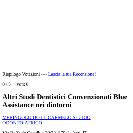
This
page
can't
load
Google
Maps
correctly.
Do you
OK
own this
website?
Riepilogo Votazioni ----
Lascia la tua Recensione!
0
/
5
voti:
0
Altri Studi Dentistici Convenzionati Blue
Assistance nei dintorni
MERINGOLO DOTT. CARMELO STUDIO
ODONTOIATRICO
Via Raffaele Capalbo, 30/32, 87041, Acri, IT