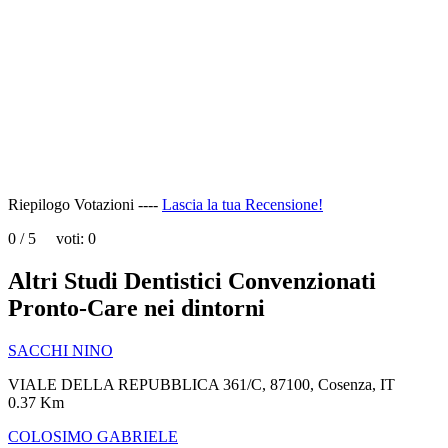
page
can't
load
Google
Maps
correctly.
Do you
OK
own this
website?
Riepilogo Votazioni ----
Lascia la tua Recensione!
0
/
5
voti:
0
Altri Studi Dentistici Convenzionati
Pronto-Care nei dintorni
SACCHI NINO
VIALE DELLA REPUBBLICA 361/C, 87100, Cosenza, IT
0.37 Km
COLOSIMO GABRIELE