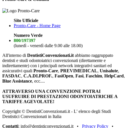
Sito Ufficiale
Pronto-Care - Home Page
Numero Verde
800/197397
(lunedì - venerdì dalle 9.00 alle 18.00)
All'interno di
DentistiConvenzionati.it
abbiamo raggruppato
dentisti e studi odontoiatrici convenzionati (direttamente e
indirettamente) con i principali network integrativi sanitari ed
assicurativi quali
Pronto-Care
,
PREVIMEDICAL
,
Unisalute
,
FASDAC
,
C.A.DI.PROF.
,
FasiOpen
,
Fasi
,
Faschim
,
HelpCard
,
Blue Assistance
, ecc....
ATTRAVERSO UNA CONVENZIONE POTRAI
USUFRUIRE DI PRESTAZIONI ODONTOIATRICHE A
TARIFFE AGEVOLATE!
Copyright © DentistiConvenzionati.it - L' elenco degli Studi
Dentistici Convenzionati in Italia
Contatti
: info@dentisticonvenzionati.it •
Privacy Policy
•