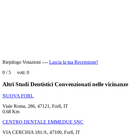
page
can't
load
Google
Maps
correctly.
Do you
OK
own this
website?
Riepilogo Votazioni ----
Lascia la tua Recensione!
0
/
5
voti:
0
Altri Studi Dentistici Convenzionati nelle vicinanze
NUOVA FORL
Viale Roma, 286, 47121, Forlì, IT
0.68 Km
CENTRO DENTALE EMMEDUE SNC
VIA CERCHIA 181/A, 47100, Forlì, IT