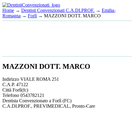
Home
→
Dentisti Convenzionati C.A.DI.PROF.
→
Emilia-
Romagna
→
Forlì
→ MAZZONI DOTT. MARCO
MAZZONI DOTT. MARCO
Indirizzo
VIALE ROMA 251
C.A.P.
47122
Città
Forlì
(fc)
Telefono
0543782121
Dentista Convenzionato a Forlì (FC)
C.A.DI.PROF., PREVIMEDICAL, Pronto-Care
This