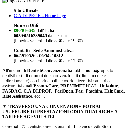
Sito Ufficiale
C.A.DI.PROF. - Home Page
Numeri Utili
800/016635
dall' Italia
0039/0516389046
dall' estero
(lunedì - venerdì dalle 8.30 alle 19.30)
Contatti - Sede Amministrativa
06/5910526
-
06/54210812
(lunedì - venerdì dalle 8.30 alle 17.30)
All'interno di
DentistiConvenzionati.it
abbiamo raggruppato
dentisti e studi odontoiatrici convenzionati (direttamente e
indirettamente) con i principali network integrativi sanitari ed
assicurativi quali
Pronto-Care
,
PREVIMEDICAL
,
Unisalute
,
FASDAC
,
C.A.DI.PROF.
,
FasiOpen
,
Fasi
,
Faschim
,
HelpCard
,
Blue Assistance
, ecc....
ATTRAVERSO UNA CONVENZIONE POTRAI
USUFRUIRE DI PRESTAZIONI ODONTOIATRICHE A
TARIFFE AGEVOLATE!
Copyright © DentistiConvenzionati.it - L' elenco degli Studi