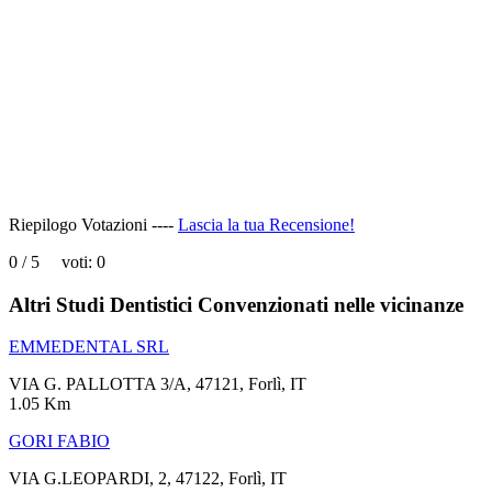
page
can't
load
Google
Maps
correctly.
Do you
OK
own this
website?
Riepilogo Votazioni ----
Lascia la tua Recensione!
0
/
5
voti:
0
Altri Studi Dentistici Convenzionati nelle vicinanze
EMMEDENTAL SRL
VIA G. PALLOTTA 3/A, 47121, Forlì, IT
1.05 Km
GORI FABIO
VIA G.LEOPARDI, 2, 47122, Forlì, IT