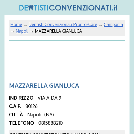
Home
→
Dentisti Convenzionati Pronto-Care
→
Campania
→
Napoli
→ MAZZARELLA GIANLUCA
MAZZARELLA GIANLUCA
INDIRIZZO
VIA AIDA 9
C.A.P.
80126
CITTÀ
Napoli
(NA)
TELEFONO
0815888210