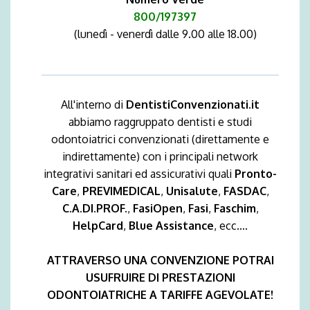
800/197397
(lunedì - venerdì dalle 9.00 alle 18.00)
All'interno di
DentistiConvenzionati.it
abbiamo raggruppato dentisti e studi
odontoiatrici convenzionati (direttamente e
indirettamente) con i principali network
integrativi sanitari ed assicurativi quali
Pronto-
Care
,
PREVIMEDICAL
,
Unisalute
,
FASDAC
,
C.A.DI.PROF.
,
FasiOpen
,
Fasi
,
Faschim
,
HelpCard
,
Blue Assistance
, ecc....
ATTRAVERSO UNA CONVENZIONE POTRAI
USUFRUIRE DI PRESTAZIONI
ODONTOIATRICHE A TARIFFE AGEVOLATE!