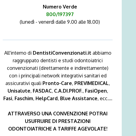
Numero Verde
800/197397
(lunedì - venerdì dalle 9.00 alle 18.00)
All'interno di
DentistiConvenzionati.it
abbiamo
raggruppato dentisti e studi odontoiatrici
convenzionati (direttamente e indirettamente)
con i principali network integrativi sanitari ed
assicurativi quali
Pronto-Care
,
PREVIMEDICAL
,
Unisalute
,
FASDAC
,
C.A.DI.PROF.
,
FasiOpen
,
Fasi
,
Faschim
,
HelpCard
,
Blue Assistance
, ecc....
ATTRAVERSO UNA CONVENZIONE POTRAI
USUFRUIRE DI PRESTAZIONI
ODONTOIATRICHE A TARIFFE AGEVOLATE!