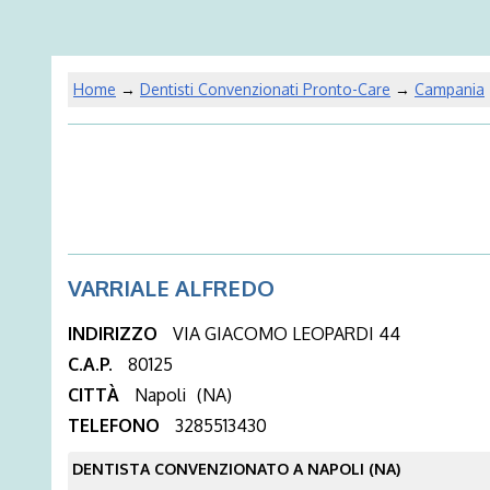
Home
→
Dentisti Convenzionati Pronto-Care
→
Campania
VARRIALE ALFREDO
INDIRIZZO
VIA GIACOMO LEOPARDI 44
C.A.P.
80125
CITTÀ
Napoli
(NA)
TELEFONO
3285513430
DENTISTA CONVENZIONATO A NAPOLI (NA)