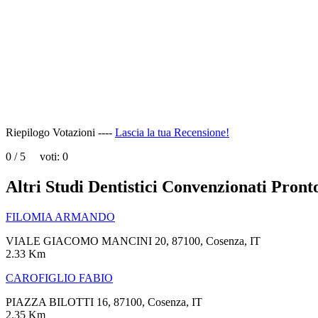
can't
load
Google
Maps
correctly.
Do you
OK
own this
website?
Riepilogo Votazioni ----
Lascia la tua Recensione!
0
/
5
voti:
0
Altri Studi Dentistici Convenzionati Pront
FILOMIA ARMANDO
VIALE GIACOMO MANCINI 20, 87100, Cosenza, IT
2.33 Km
CAROFIGLIO FABIO
PIAZZA BILOTTI 16, 87100, Cosenza, IT
2.35 Km