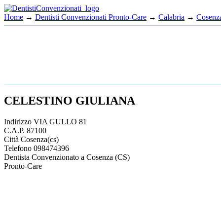
Home
→
Dentisti Convenzionati Pronto-Care
→
Calabria
→
Cosenz
CELESTINO GIULIANA
Indirizzo
VIA GULLO 81
C.A.P.
87100
Città
Cosenza
(cs)
Telefono
098474396
Dentista Convenzionato a Cosenza (CS)
Pronto-Care
This
page