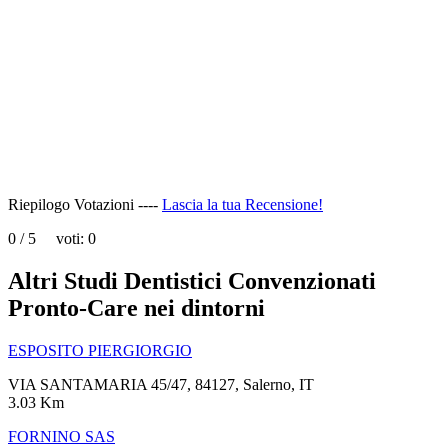
page
can't
load
Google
Maps
correctly.
Do you
OK
own this
website?
Riepilogo Votazioni ----
Lascia la tua Recensione!
0
/
5
voti:
0
Altri Studi Dentistici Convenzionati
Pronto-Care nei dintorni
ESPOSITO PIERGIORGIO
VIA SANTAMARIA 45/47, 84127, Salerno, IT
3.03 Km
FORNINO SAS