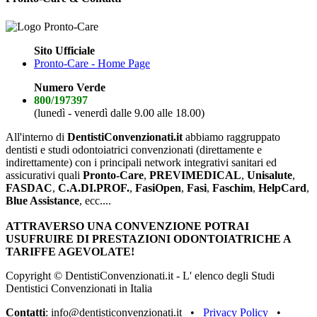
Sito Ufficiale
Pronto-Care - Home Page
Numero Verde
800/197397
(lunedì - venerdì dalle 9.00 alle 18.00)
All'interno di
DentistiConvenzionati.it
abbiamo raggruppato
dentisti e studi odontoiatrici convenzionati (direttamente e
indirettamente) con i principali network integrativi sanitari ed
assicurativi quali
Pronto-Care
,
PREVIMEDICAL
,
Unisalute
,
FASDAC
,
C.A.DI.PROF.
,
FasiOpen
,
Fasi
,
Faschim
,
HelpCard
,
Blue Assistance
, ecc....
ATTRAVERSO UNA CONVENZIONE POTRAI
USUFRUIRE DI PRESTAZIONI ODONTOIATRICHE A
TARIFFE AGEVOLATE!
Copyright © DentistiConvenzionati.it - L' elenco degli Studi
Dentistici Convenzionati in Italia
Contatti
: info@dentisticonvenzionati.it •
Privacy Policy
•