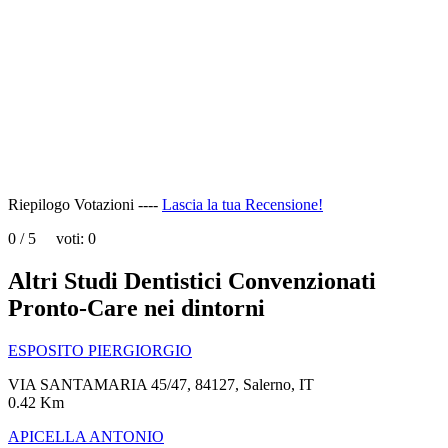
page
can't
load
Google
Maps
correctly.
Do you
OK
own this
website?
Riepilogo Votazioni ----
Lascia la tua Recensione!
0
/
5
voti:
0
Altri Studi Dentistici Convenzionati
Pronto-Care nei dintorni
ESPOSITO PIERGIORGIO
VIA SANTAMARIA 45/47, 84127, Salerno, IT
0.42 Km
APICELLA ANTONIO