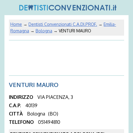
Home
→
Dentisti Convenzionati C.A.DI.PROF.
→
Emilia-
Romagna
→
Bologna
→ VENTURI MAURO
VENTURI MAURO
INDIRIZZO
VIA PIACENZA, 3
C.A.P.
40139
CITTÀ
Bologna
(BO)
TELEFONO
051494810