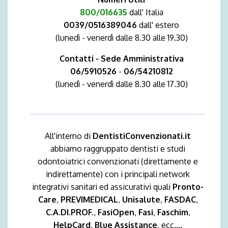
800/016635
dall' Italia
0039/0516389046
dall' estero
(lunedì - venerdì dalle 8.30 alle 19.30)
Contatti - Sede Amministrativa
06/5910526
-
06/54210812
(lunedì - venerdì dalle 8.30 alle 17.30)
All'interno di
DentistiConvenzionati.it
abbiamo raggruppato dentisti e studi
odontoiatrici convenzionati (direttamente e
indirettamente) con i principali network
integrativi sanitari ed assicurativi quali
Pronto-
Care
,
PREVIMEDICAL
,
Unisalute
,
FASDAC
,
C.A.DI.PROF.
,
FasiOpen
,
Fasi
,
Faschim
,
HelpCard
,
Blue Assistance
, ecc....