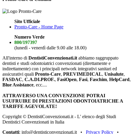
Sito Ufficiale
Pronto-Care - Home Page
Numero Verde
800/197397
(lunedì - venerdì dalle 9.00 alle 18.00)
All'interno di
DentistiConvenzionati.it
abbiamo raggruppato
dentisti e studi odontoiatrici convenzionati (direttamente e
indirettamente) con i principali network integrativi sanitari ed
assicurativi quali
Pronto-Care
,
PREVIMEDICAL
,
Unisalute
,
FASDAC
,
C.A.DI.PROF.
,
FasiOpen
,
Fasi
,
Faschim
,
HelpCard
,
Blue Assistance
, ecc....
ATTRAVERSO UNA CONVENZIONE POTRAI
USUFRUIRE DI PRESTAZIONI ODONTOIATRICHE A
TARIFFE AGEVOLATE!
Copyright © DentistiConvenzionati.it - L' elenco degli Studi
Dentistici Convenzionati in Italia
Contatti
: info@dentisticonvenzionati.it •
Privacy Policy
•