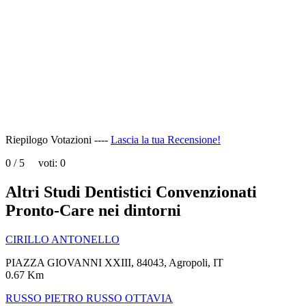
page
can't
load
Google
Maps
correctly.
Do you
OK
own this
website?
Riepilogo Votazioni ----
Lascia la tua Recensione!
0
/
5
voti:
0
Altri Studi Dentistici Convenzionati
Pronto-Care nei dintorni
CIRILLO ANTONELLO
PIAZZA GIOVANNI XXIII, 84043, Agropoli, IT
0.67 Km
RUSSO PIETRO RUSSO OTTAVIA