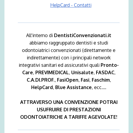
HelpCard - Contatti
All'interno di
DentistiConvenzionati.it
abbiamo raggruppato dentisti e studi
odontoiatrici convenzionati (direttamente e
indirettamente) con i principali network
integrativi sanitari ed assicurativi quali
Pronto-
Care
,
PREVIMEDICAL
,
Unisalute
,
FASDAC
,
C.A.DI.PROF.
,
FasiOpen
,
Fasi
,
Faschim
,
HelpCard
,
Blue Assistance
, ecc....
ATTRAVERSO UNA CONVENZIONE POTRAI
USUFRUIRE DI PRESTAZIONI
ODONTOIATRICHE A TARIFFE AGEVOLATE!