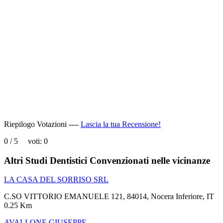
This
page
can't
load
Google
Maps
correctly.
Do you
OK
own this
website?
Riepilogo Votazioni ----
Lascia la tua Recensione!
0
/
5
voti:
0
Altri Studi Dentistici Convenzionati nelle vicinanze
LA CASA DEL SORRISO SRL
C.SO VITTORIO EMANUELE 121, 84014, Nocera Inferiore, IT
0.25 Km
AVALLONE GIUSEPPE