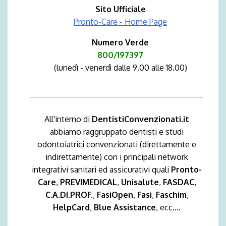
Sito Ufficiale
Pronto-Care - Home Page
Numero Verde
800/197397
(lunedì - venerdì dalle 9.00 alle 18.00)
All'interno di
DentistiConvenzionati.it
abbiamo raggruppato dentisti e studi
odontoiatrici convenzionati (direttamente e
indirettamente) con i principali network
integrativi sanitari ed assicurativi quali
Pronto-
Care
,
PREVIMEDICAL
,
Unisalute
,
FASDAC
,
C.A.DI.PROF.
,
FasiOpen
,
Fasi
,
Faschim
,
HelpCard
,
Blue Assistance
, ecc....