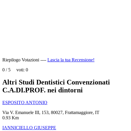
page
can't
load
Google
Maps
correctly.
Do you
OK
own this
website?
Riepilogo Votazioni ----
Lascia la tua Recensione!
0
/
5
voti:
0
Altri Studi Dentistici Convenzionati
C.A.DI.PROF. nei dintorni
ESPOSITO ANTONIO
Via V. Emanuele III, 153, 80027, Frattamaggiore, IT
0.93 Km
IANNICIELLO GIUSEPPE