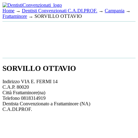
Home
→
Dentisti Convenzionati C.A.DI.PROF.
→
Campania
→
Frattaminore
→ SORVILLO OTTAVIO
SORVILLO OTTAVIO
Indirizzo
VIA E. FERMI 14
C.A.P.
80020
Città
Frattaminore
(na)
Telefono
0818314919
Dentista Convenzionato a Frattaminore (NA)
C.A.DI.PROF.
This