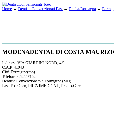
Home
→
Dentisti Convenzionati Fasi
→
Emilia-Romagna
→
Formig
MODENADENTAL DI COSTA MAURIZIO
Indirizzo
VIA GIARDINI NORD, 4/9
C.A.P.
41043
Città
Formigine
(mo)
Telefono
059557162
Dentista Convenzionato a Formigine (MO)
Fasi, FasiOpen, PREVIMEDICAL, Pronto-Care
This
page