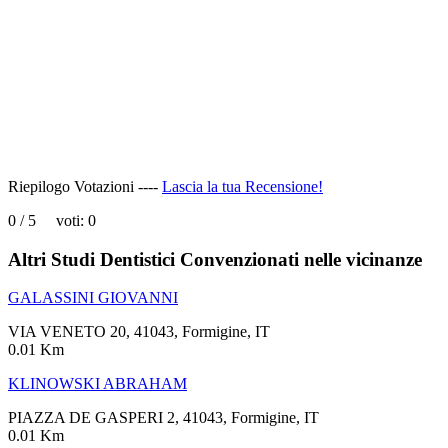
can't
load
Google
Maps
correctly.
Do you
OK
own this
website?
Riepilogo Votazioni ----
Lascia la tua Recensione!
0
/
5
voti:
0
Altri Studi Dentistici Convenzionati nelle vicinanze
GALASSINI GIOVANNI
VIA VENETO 20, 41043, Formigine, IT
0.01 Km
KLINOWSKI ABRAHAM
PIAZZA DE GASPERI 2, 41043, Formigine, IT
0.01 Km