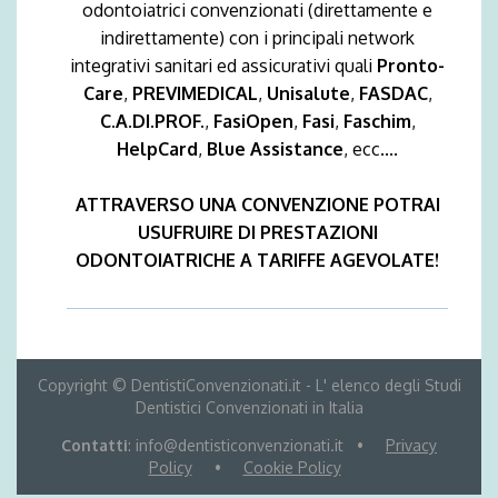
odontoiatrici convenzionati (direttamente e
indirettamente) con i principali network
integrativi sanitari ed assicurativi quali
Pronto-
Care
,
PREVIMEDICAL
,
Unisalute
,
FASDAC
,
C.A.DI.PROF.
,
FasiOpen
,
Fasi
,
Faschim
,
HelpCard
,
Blue Assistance
, ecc....
ATTRAVERSO UNA CONVENZIONE POTRAI
USUFRUIRE DI PRESTAZIONI
ODONTOIATRICHE A TARIFFE AGEVOLATE!
Copyright © DentistiConvenzionati.it - L' elenco degli Studi
Dentistici Convenzionati in Italia
Contatti
: info@dentisticonvenzionati.it •
Privacy
Policy
•
Cookie Policy