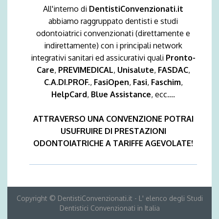
All'interno di
DentistiConvenzionati.it
abbiamo raggruppato dentisti e studi
odontoiatrici convenzionati (direttamente e
indirettamente) con i principali network
integrativi sanitari ed assicurativi quali
Pronto-
Care
,
PREVIMEDICAL
,
Unisalute
,
FASDAC
,
C.A.DI.PROF.
,
FasiOpen
,
Fasi
,
Faschim
,
HelpCard
,
Blue Assistance
, ecc....
ATTRAVERSO UNA CONVENZIONE POTRAI
USUFRUIRE DI PRESTAZIONI
ODONTOIATRICHE A TARIFFE AGEVOLATE!
Copyright © DentistiConvenzionati.it - L' elenco degli Studi
Dentistici Convenzionati in Italia