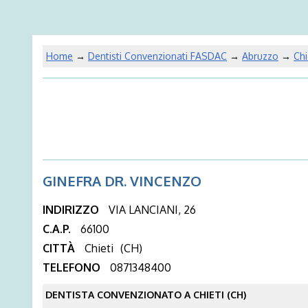
Home
→
Dentisti Convenzionati FASDAC
→
Abruzzo
→
Chi
GINEFRA DR. VINCENZO
INDIRIZZO
VIA LANCIANI, 26
C.A.P.
66100
CITTÀ
Chieti
(CH)
TELEFONO
0871348400
DENTISTA CONVENZIONATO A CHIETI (CH)