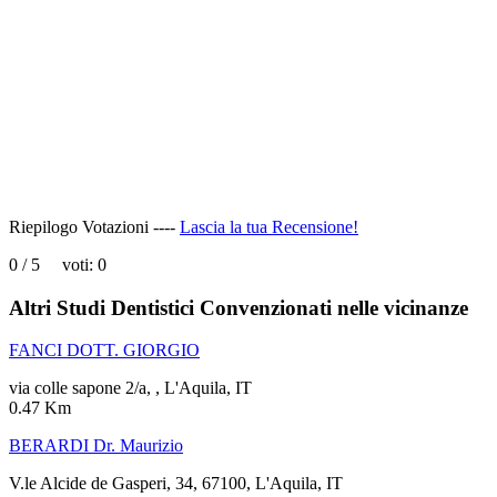
page
can't
load
Google
Maps
correctly.
Do you
OK
own this
website?
Riepilogo Votazioni ----
Lascia la tua Recensione!
0
/
5
voti:
0
Altri Studi Dentistici Convenzionati nelle vicinanze
FANCI DOTT. GIORGIO
via colle sapone 2/a, , L'Aquila, IT
0.47 Km
BERARDI Dr. Maurizio
V.le Alcide de Gasperi, 34, 67100, L'Aquila, IT