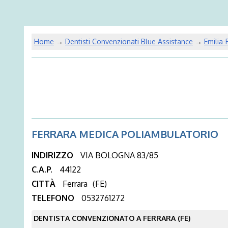
Home
→
Dentisti Convenzionati Blue Assistance
→
Emilia
FERRARA MEDICA POLIAMBULATORIO
INDIRIZZO
VIA BOLOGNA 83/85
C.A.P.
44122
CITTÀ
Ferrara
(FE)
TELEFONO
0532761272
DENTISTA CONVENZIONATO A FERRARA (FE)