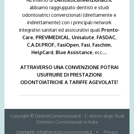
abbiamo raggruppato dentisti e studi
odontoiatrici convenzionati (direttamente e
indirettamente) con i principali network
integrativi sanitari ed assicurativi quali
Pronto-
Care
,
PREVIMEDICAL
,
Unisalute
,
FASDAC
,
C.A.DI.PROF.
,
FasiOpen
,
Fasi
,
Faschim
,
HelpCard
,
Blue Assistance
, ecc....
ATTRAVERSO UNA CONVENZIONE POTRAI
USUFRUIRE DI PRESTAZIONI
ODONTOIATRICHE A TARIFFE AGEVOLATE!
Copyright © DentistiConvenzionati.it - L' elenco degli Studi
Dentistici Convenzionati in Italia
Contatti
: info@dentisticonvenzionati.it •
Privacy