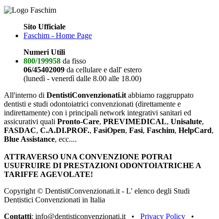
Sito Ufficiale
Faschim - Home Page
Numeri Utili
800/199958
da fisso
06/45402009
da cellulare e dall' estero
(lunedì - venerdì dalle 8.00 alle 18.00)
All'interno di
DentistiConvenzionati.it
abbiamo raggruppato
dentisti e studi odontoiatrici convenzionati (direttamente e
indirettamente) con i principali network integrativi sanitari ed
assicurativi quali
Pronto-Care
,
PREVIMEDICAL
,
Unisalute
,
FASDAC
,
C.A.DI.PROF.
,
FasiOpen
,
Fasi
,
Faschim
,
HelpCard
,
Blue Assistance
, ecc....
ATTRAVERSO UNA CONVENZIONE POTRAI
USUFRUIRE DI PRESTAZIONI ODONTOIATRICHE A
TARIFFE AGEVOLATE!
Copyright © DentistiConvenzionati.it - L' elenco degli Studi
Dentistici Convenzionati in Italia
Contatti
: info@dentisticonvenzionati.it •
Privacy Policy
•