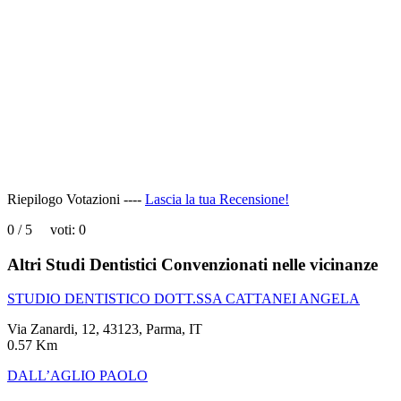
This
page
can't
load
Google
Maps
correctly.
Do you
OK
own this
website?
Riepilogo Votazioni ----
Lascia la tua Recensione!
0
/
5
voti:
0
Altri Studi Dentistici Convenzionati nelle vicinanze
STUDIO DENTISTICO DOTT.SSA CATTANEI ANGELA
Via Zanardi, 12, 43123, Parma, IT
0.57 Km
DALL’AGLIO PAOLO