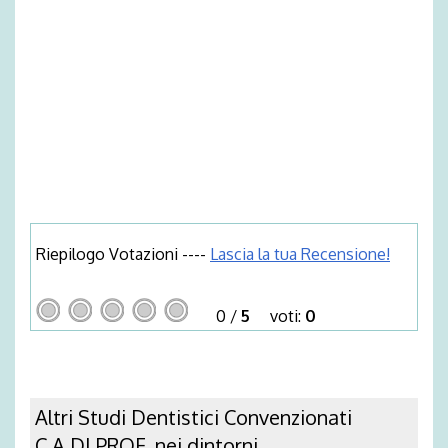
Riepilogo Votazioni ----
Lascia la tua Recensione!
0
/
5
voti:
0
Altri Studi Dentistici Convenzionati
C.A.DI.PROF. nei dintorni