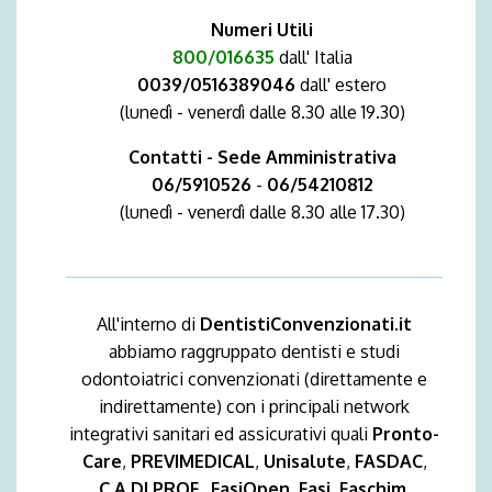
Numeri Utili
800/016635
dall' Italia
0039/0516389046
dall' estero
(lunedì - venerdì dalle 8.30 alle 19.30)
Contatti - Sede Amministrativa
06/5910526
-
06/54210812
(lunedì - venerdì dalle 8.30 alle 17.30)
All'interno di
DentistiConvenzionati.it
abbiamo raggruppato dentisti e studi
odontoiatrici convenzionati (direttamente e
indirettamente) con i principali network
integrativi sanitari ed assicurativi quali
Pronto-
Care
,
PREVIMEDICAL
,
Unisalute
,
FASDAC
,
C.A.DI.PROF.
,
FasiOpen
,
Fasi
,
Faschim
,