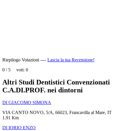
page
can't
load
Google
Maps
correctly.
Do you
OK
own this
website?
Riepilogo Votazioni ----
Lascia la tua Recensione!
0
/
5
voti:
0
Altri Studi Dentistici Convenzionati
C.A.DI.PROF. nei dintorni
DI GIACOMO SIMONA
VIA CANTO NOVO, 5/A, 66023, Francavilla al Mare, IT
1.91 Km
DI IORIO ENZO