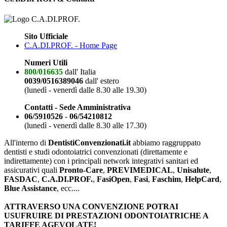
Sito Ufficiale
C.A.DI.PROF. - Home Page
Numeri Utili
800/016635
dall' Italia
0039/0516389046
dall' estero
(lunedì - venerdì dalle 8.30 alle 19.30)
Contatti - Sede Amministrativa
06/5910526
-
06/54210812
(lunedì - venerdì dalle 8.30 alle 17.30)
All'interno di
DentistiConvenzionati.it
abbiamo raggruppato
dentisti e studi odontoiatrici convenzionati (direttamente e
indirettamente) con i principali network integrativi sanitari ed
assicurativi quali
Pronto-Care
,
PREVIMEDICAL
,
Unisalute
,
FASDAC
,
C.A.DI.PROF.
,
FasiOpen
,
Fasi
,
Faschim
,
HelpCard
,
Blue Assistance
, ecc....
ATTRAVERSO UNA CONVENZIONE POTRAI
USUFRUIRE DI PRESTAZIONI ODONTOIATRICHE A
TARIFFE AGEVOLATE!