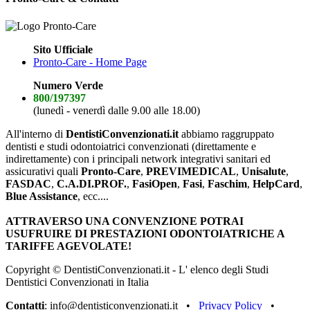
Sito Ufficiale
Pronto-Care - Home Page
Numero Verde
800/197397
(lunedì - venerdì dalle 9.00 alle 18.00)
All'interno di
DentistiConvenzionati.it
abbiamo raggruppato
dentisti e studi odontoiatrici convenzionati (direttamente e
indirettamente) con i principali network integrativi sanitari ed
assicurativi quali
Pronto-Care
,
PREVIMEDICAL
,
Unisalute
,
FASDAC
,
C.A.DI.PROF.
,
FasiOpen
,
Fasi
,
Faschim
,
HelpCard
,
Blue Assistance
, ecc....
ATTRAVERSO UNA CONVENZIONE POTRAI
USUFRUIRE DI PRESTAZIONI ODONTOIATRICHE A
TARIFFE AGEVOLATE!
Copyright © DentistiConvenzionati.it - L' elenco degli Studi
Dentistici Convenzionati in Italia
Contatti
: info@dentisticonvenzionati.it •
Privacy Policy
•