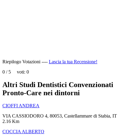
page
can't
load
Google
Maps
correctly.
Do you
OK
own this
website?
Riepilogo Votazioni ----
Lascia la tua Recensione!
0
/
5
voti:
0
Altri Studi Dentistici Convenzionati
Pronto-Care nei dintorni
CIOFFI ANDREA
VIA CASSIODORO 4, 80053, Castellammare di Stabia, IT
2.16 Km
COCCIA ALBERTO