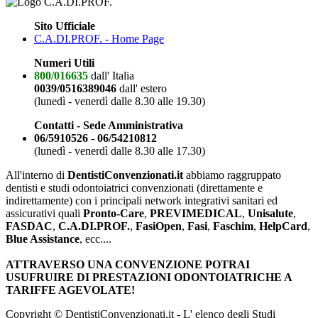
Sito Ufficiale
C.A.DI.PROF. - Home Page
Numeri Utili
800/016635
dall' Italia
0039/0516389046
dall' estero
(lunedì - venerdì dalle 8.30 alle 19.30)
Contatti - Sede Amministrativa
06/5910526
-
06/54210812
(lunedì - venerdì dalle 8.30 alle 17.30)
All'interno di
DentistiConvenzionati.it
abbiamo raggruppato
dentisti e studi odontoiatrici convenzionati (direttamente e
indirettamente) con i principali network integrativi sanitari ed
assicurativi quali
Pronto-Care
,
PREVIMEDICAL
,
Unisalute
,
FASDAC
,
C.A.DI.PROF.
,
FasiOpen
,
Fasi
,
Faschim
,
HelpCard
,
Blue Assistance
, ecc....
ATTRAVERSO UNA CONVENZIONE POTRAI
USUFRUIRE DI PRESTAZIONI ODONTOIATRICHE A
TARIFFE AGEVOLATE!
Copyright © DentistiConvenzionati.it - L' elenco degli Studi