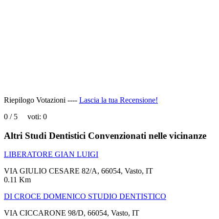
page
can't
load
Google
Maps
correctly.
Do you
OK
own this
website?
Riepilogo Votazioni ----
Lascia la tua Recensione!
0
/
5
voti:
0
Altri Studi Dentistici Convenzionati nelle vicinanze
LIBERATORE GIAN LUIGI
VIA GIULIO CESARE 82/A, 66054, Vasto, IT
0.11 Km
DI CROCE DOMENICO STUDIO DENTISTICO
VIA CICCARONE 98/D, 66054, Vasto, IT