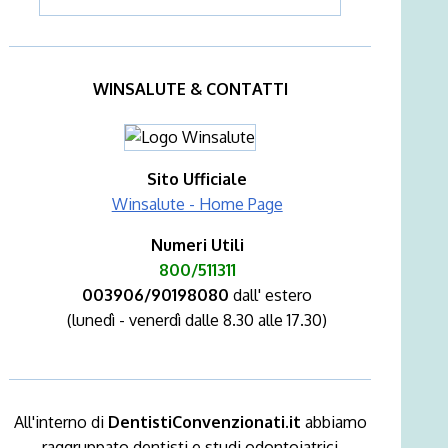
WINSALUTE & CONTATTI
Sito Ufficiale
Winsalute - Home Page
Numeri Utili
800/511311
003906/90198080
dall' estero
(lunedì - venerdì dalle 8.30 alle 17.30)
All'interno di
DentistiConvenzionati.it
abbiamo
raggruppato dentisti e studi odontoiatrici