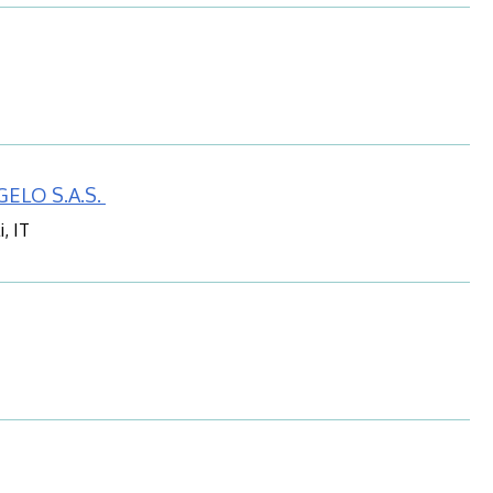
ELO S.A.S.
, IT