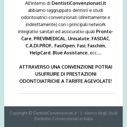
All'interno di
DentistiConvenzionati.it
abbiamo raggruppato dentisti e studi
odontoiatrici convenzionati (direttamente e
indirettamente) con i principali network
integrativi sanitari ed assicurativi quali
Pronto-
Care
,
PREVIMEDICAL
,
Unisalute
,
FASDAC
,
C.A.DI.PROF.
,
FasiOpen
,
Fasi
,
Faschim
,
HelpCard
,
Blue Assistance
, ecc....
ATTRAVERSO UNA CONVENZIONE POTRAI
USUFRUIRE DI PRESTAZIONI
ODONTOIATRICHE A TARIFFE AGEVOLATE!
Copyright © DentistiConvenzionati.it - L' elenco degli Studi
Dentistici Convenzionati in Italia