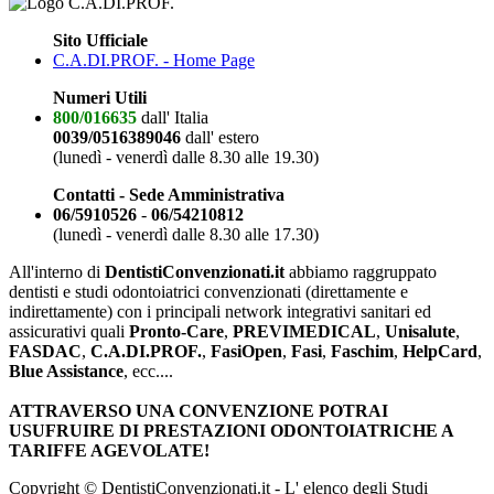
Sito Ufficiale
C.A.DI.PROF. - Home Page
Numeri Utili
800/016635
dall' Italia
0039/0516389046
dall' estero
(lunedì - venerdì dalle 8.30 alle 19.30)
Contatti - Sede Amministrativa
06/5910526
-
06/54210812
(lunedì - venerdì dalle 8.30 alle 17.30)
All'interno di
DentistiConvenzionati.it
abbiamo raggruppato
dentisti e studi odontoiatrici convenzionati (direttamente e
indirettamente) con i principali network integrativi sanitari ed
assicurativi quali
Pronto-Care
,
PREVIMEDICAL
,
Unisalute
,
FASDAC
,
C.A.DI.PROF.
,
FasiOpen
,
Fasi
,
Faschim
,
HelpCard
,
Blue Assistance
, ecc....
ATTRAVERSO UNA CONVENZIONE POTRAI
USUFRUIRE DI PRESTAZIONI ODONTOIATRICHE A
TARIFFE AGEVOLATE!
Copyright © DentistiConvenzionati.it - L' elenco degli Studi