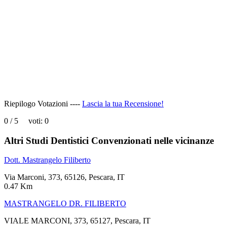
page
can't
load
Google
Maps
correctly.
Do you
OK
own this
website?
Riepilogo Votazioni ----
Lascia la tua Recensione!
0
/
5
voti:
0
Altri Studi Dentistici Convenzionati nelle vicinanze
Dott. Mastrangelo Filiberto
Via Marconi, 373, 65126, Pescara, IT
0.47 Km
MASTRANGELO DR. FILIBERTO
VIALE MARCONI, 373, 65127, Pescara, IT