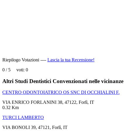
page
can't
load
Google
Maps
correctly.
Do you
OK
own this
website?
Riepilogo Votazioni ----
Lascia la tua Recensione!
0
/
5
voti:
0
Altri Studi Dentistici Convenzionati nelle vicinanze
CENTRO ODONTOIATRICO OS SNC DI OCCHIALINI F.
VIA ENRICO FORLANINI 38, 47122, Forlì, IT
0.32 Km
TURCI LAMBERTO
VIA BONOLI 39, 47121, Forlì, IT