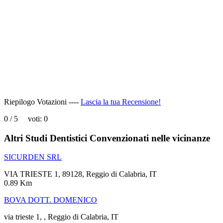
page
can't
load
Google
Maps
correctly.
Do you
OK
own this
website?
Riepilogo Votazioni ----
Lascia la tua Recensione!
0
/
5
voti:
0
Altri Studi Dentistici Convenzionati nelle vicinanze
SICURDEN SRL
VIA TRIESTE 1, 89128, Reggio di Calabria, IT
0.89 Km
BOVA DOTT. DOMENICO
via trieste 1, , Reggio di Calabria, IT