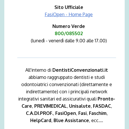
Sito Ufficiale
FasiOpen - Home Page
Numero Verde
800/085502
(lunedì - venerdì dalle 9.00 alle 17.00)
All'interno di
DentistiConvenzionati.it
abbiamo raggruppato dentisti e studi
odontoiatrici convenzionati (direttamente e
indirettamente) con i principali network
integrativi sanitari ed assicurativi quali
Pronto-
Care
,
PREVIMEDICAL
,
Unisalute
,
FASDAC
,
C.A.DI.PROF.
,
FasiOpen
,
Fasi
,
Faschim
,
HelpCard
,
Blue Assistance
, ecc....